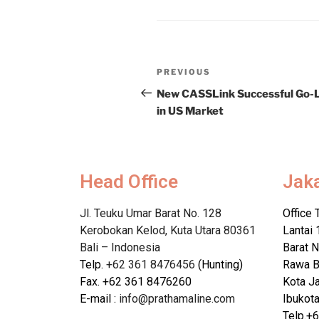
PREVIOUS
New CASSLink Successful Go-L
in US Market
Head Office
Jak
Jl. Teuku Umar Barat No. 128
Office 
Kerobokan Kelod, Kuta Utara 80361
Lantai 
Bali – Indonesia
Barat N
Telp.
+62 361 8476456
(Hunting)
Rawa B
Fax. +62 361 8476260
Kota Ja
E-mail :
info@prathamaline.com
Ibukot
Telp.+