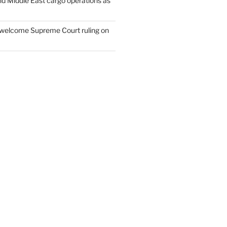
nd Middle East cargo operations as
welcome Supreme Court ruling on