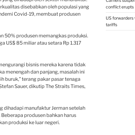
Carriers suspe
rkualitas disebabkan oleh populasi yang
conflict erupts
andemi Covid-19, membuat produsen
US forwarders 
tariffs
kan 50% produsen memangkas produksi.
a US$ 85 miliar atau setara Rp 1.317
engurangi bisnis mereka karena tidak
ka menengah dan panjang, masalah ini
h buruk,” terang pakar pasar tenaga
 Stefan Sauer, dikutip The Straits Times,
g dihadapi manufaktur Jerman setelah
gi. Beberapa produsen bahkan harus
an produksi ke luar negeri.