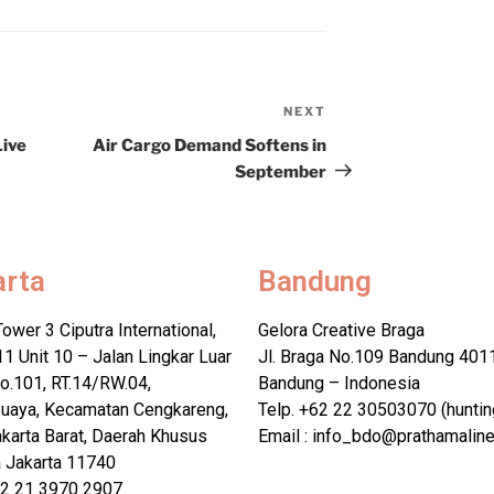
NEXT
ive
Air Cargo Demand Softens in
September
arta
Bandung
Tower 3 Ciputra International,
Gelora Creative Braga
11 Unit 10 – Jalan Lingkar Luar
Jl. Braga No.109 Bandung 401
o.101, RT.14/RW.04,
Bandung – Indonesia
uaya, Kecamatan Cengkareng,
Telp. +62 22 30503070 (huntin
karta Barat, Daerah Khusus
Email : info_bdo@prathamalin
a Jakarta 11740
62 21 3970 2907