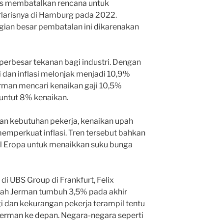
us membatalkan rencana untuk
larisnya di Hamburg pada 2022.
ian besar pembatalan ini dikarenakan
erbesar tekanan bagi industri. Dengan
 dan inflasi melonjak menjadi 10,9%
Jerman mencari kenaikan gaji 10,5%
untut 8% kenaikan.
an kebutuhan pekerja, kenaikan upah
mperkuat inflasi. Tren tersebut bahkan
l Eropa untuk menaikkan suku bunga
i UBS Group di Frankfurt, Felix
pah Jerman tumbuh 3,5% pada akhir
i dan kekurangan pekerja terampil tentu
 Jerman ke depan. Negara-negara seperti