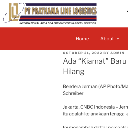
Home
About
OCTOBER 21, 2022
BY
ADMIN
Ada “Kiamat” Baru 
Hilang
Bendera Jerman (AP Photo/Mar
Schreiber
Jakarta, CNBC Indonesia – Jerm
itu adalah kelangkaan tenaga k
Ini menambah daftar persoalan