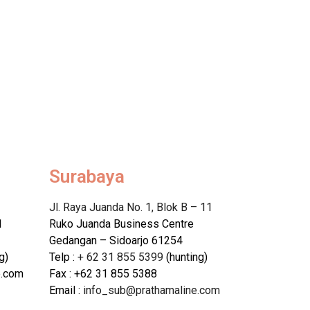
Surabaya
Jl. Raya Juanda No. 1, Blok B – 11
1
Ruko Juanda Business Centre
Gedangan – Sidoarjo 61254
g)
Telp :
+ 62 31 855 5399
(hunting)
e.com
Fax : +62 31 855 5388
Email :
info_sub@prathamaline.com