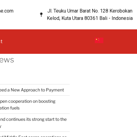
ne.com
Jl. Teuku Umar Barat No. 128 Kerobokan
Kelod, Kuta Utara 80361 Bali - Indonesia
t
News
Need a New Approach to Payment
en cooperation on boosting
ation fuels
d continues its strong start to the
y