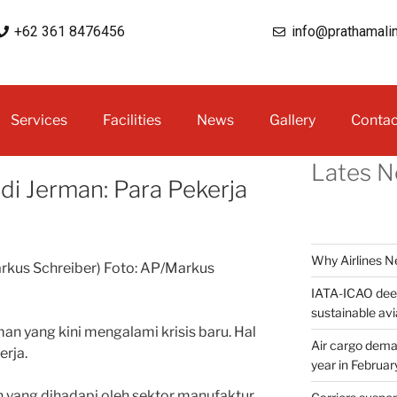
+62 361 8476456
info@prathamali
Services
Facilities
News
Gallery
Contac
Lates 
di Jerman: Para Pekerja
Why Airlines 
kus Schreiber) Foto: AP/Markus
IATA-ICAO deep
sustainable avi
an yang kini mengalami krisis baru. Hal
Air cargo deman
erja.
year in Februar
 yang dihadapi oleh sektor manufaktur.